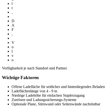
l
t
,
D
A
F
,
V
o
l
v
o
Verfügbarkeit je nach Standort und Partner.
Wichtige Faktoren
Offene Ladefläche für seitliches und hintenliegendes Beladen
Ladeflächenlänge von 4 - 9 m
Niedrige Ladehöhe für einfachen Staplerzugang
Zurrösen und Ladungssicherungs-Systeme
Optionale Plane, Stirnwand oder Seitenwände nachrüstbar