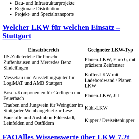
Bau- und Infrastrukturprojekte
Regionale Distribution
Projekt- und Spezialtransporte
Welcher LKW für welchen Einsatz –
Stuttgart
Einsatzbereich
Geeigneter LKW-Typ
JIS-Zulieferteile für Porsche
Planen-LKW, Euro 6, mit
Zuffenhausen und Mercedes-Benz
präzisem Zeitfenster
Sindelfingen
Koffer-LKW mit
Messebau und Ausstellungsgüter für
Ladebordwand / Planen-
LogiMAT und AMB Stuttgart
LKW
Bosch-Komponenten für Gerlingen und
Planen-LKW, JIT
Feuerbach
Trauben und Jungwein für Weingüter im
Kühl-LKW
Stuttgarter Weinbaugebiet zur Lese
Baustoffe und Aushub in Filderstadt,
Kipper / Dreiseitenkipper
Leinfelden und Ostfildern
FAQ
Alles Wissenswerte über LKW 7,2t