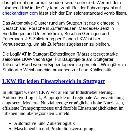
das gilt nicht nur formal, sondern wird kontrolliert. Wer mit dem 
falschen LKW in die City fährt, zahlt. Bei der Fahrzeugwahl auf 
checkandrent.com
 lässt sich der Emissionsstandard vorab filtern.
Das Automotive-Cluster rund um Stuttgart ist das dichteste in 
Deutschland: Porsche in Zuffenhausen, Mercedes-Benz in 
Sindelfingen und Untertürkheim, Bosch in Gerlingen und 
Feuerbach. JIS-Zulieferung per Planen-LKW ist hier 
Voraussetzung, um als Zulieferer zugelassen zu bleiben.
Die LogiMAT in Stuttgart-Echterdingen (März) erzeugt starke 
saisonale LKW-Nachfrage. Für Bauprojekte am Stuttgarter 
Talkessel-Rand werden Kipper tageweise gemietet. Weingüter im 
Stuttgarter Weinbaugebiet brauchen zur Lese Kühllogistik.
LKW für jeden Einsatzbereich in Stuttgart
In Stuttgart werden LKW vor allem für Industriebelieferung,
Automotive-Logistik, Bauprojekte und regionale Warenverteilung
eingesetzt. Moderne Nutzfahrzeuge ermöglichen hohe Nutzlasten,
effiziente Transportprozesse und flexible Einsatzmöglichkeiten im
urbanen und überregionalen Umfeld.
Automotive- und Zulieferlogistik
Maschinenbau und Produktionsversorgung