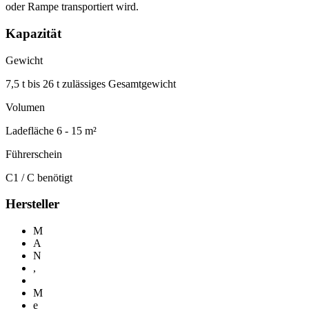
oder Rampe transportiert wird.
Kapazität
Gewicht
7,5 t bis 26 t zulässiges Gesamtgewicht
Volumen
Ladefläche 6 - 15 m²
Führerschein
C1 / C benötigt
Hersteller
M
A
N
,
M
e