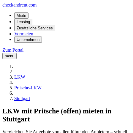
checkandrent.com
Miete
Leasing
Zusätzliche Services
Vermieten
Unternehmen
Zum Portal
menu
LKW
Pritsche-LKW
Stuttgart
LKW mit Pritsche (offen) mieten in
Stuttgart
Vergleichen Sie Angebote von allen führenden Anbietern – schnell,