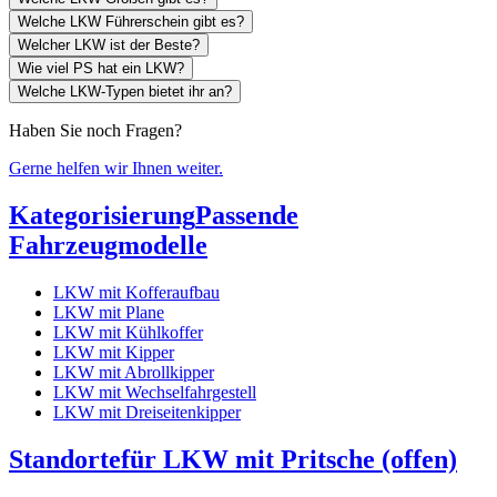
Welche LKW Führerschein gibt es?
Welcher LKW ist der Beste?
Wie viel PS hat ein LKW?
Welche LKW-Typen bietet ihr an?
Haben Sie noch Fragen?
Gerne helfen wir Ihnen weiter.
Kategorisierung
Passende
Fahrzeugmodelle
LKW mit Kofferaufbau
LKW mit Plane
LKW mit Kühlkoffer
LKW mit Kipper
LKW mit Abrollkipper
LKW mit Wechselfahrgestell
LKW mit Dreiseitenkipper
Standorte
für LKW mit Pritsche (offen)