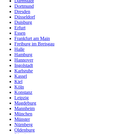
Darmstadt
Dortmund
Dresden
Düsseldorf
Duisburg
Erfurt
Essen
Frankfurt am Main
Freiburg im Breisgau
Halle
Hamburg
Hannover
Ingolstadt
Karlsruhe
Kassel
Kiel
Köln
Konstanz
Leipzig
Magdeburg
Mannheim
München
Münster
Nürnberg
Oldenburg