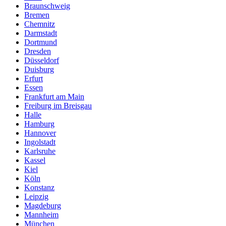
Braunschweig
Bremen
Chemnitz
Darmstadt
Dortmund
Dresden
Düsseldorf
Duisburg
Erfurt
Essen
Frankfurt am Main
Freiburg im Breisgau
Halle
Hamburg
Hannover
Ingolstadt
Karlsruhe
Kassel
Kiel
Köln
Konstanz
Leipzig
Magdeburg
Mannheim
München