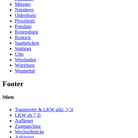
Münster
Nürnberg
Oldenburg
Pforzheim
Potsdam
Regensburg
Rostock
Saarbrücken
Stuttgart
Ulm
Wiesbaden
Würzburg
Wuppertal
Footer
Miete
Transporter & LKW inkl. 3,5t
LKW ab 7,2t
Auflieger
Zugmaschine
Wechselbrücke
Anhänger