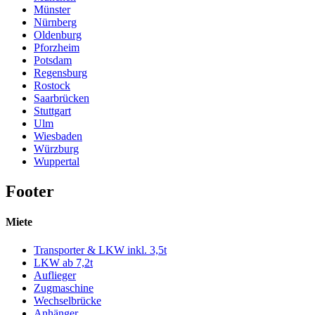
Münster
Nürnberg
Oldenburg
Pforzheim
Potsdam
Regensburg
Rostock
Saarbrücken
Stuttgart
Ulm
Wiesbaden
Würzburg
Wuppertal
Footer
Miete
Transporter & LKW inkl. 3,5t
LKW ab 7,2t
Auflieger
Zugmaschine
Wechselbrücke
Anhänger