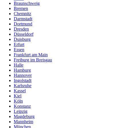
Braunschweig
Bremen
Chemnitz
Darmstadt
Dortmund
Dresden
Düsseldorf
Duisburg
Erfurt
Essen
Frankfurt am Main
Freiburg im Breisgau
Halle
Hamburg
Hannover
Ingolstadt
Karlsruhe
Kassel
Kiel
Köln
Konstanz
Leipzig
Magdeburg
Mannheim
München