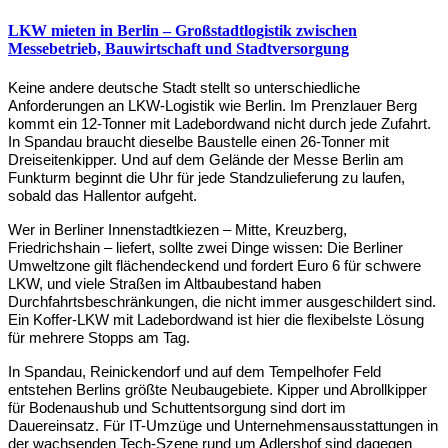
LKW mieten in Berlin – Großstadtlogistik zwischen
Messebetrieb, Bauwirtschaft und Stadtversorgung
Keine andere deutsche Stadt stellt so unterschiedliche 
Anforderungen an LKW-Logistik wie Berlin. Im Prenzlauer Berg 
kommt ein 12-Tonner mit Ladebordwand nicht durch jede Zufahrt. 
In Spandau braucht dieselbe Baustelle einen 26-Tonner mit 
Dreiseitenkipper. Und auf dem Gelände der Messe Berlin am 
Funkturm beginnt die Uhr für jede Standzulieferung zu laufen, 
sobald das Hallentor aufgeht.
Wer in Berliner Innenstadtkiezen – Mitte, Kreuzberg, 
Friedrichshain – liefert, sollte zwei Dinge wissen: Die Berliner 
Umweltzone gilt flächendeckend und fordert Euro 6 für schwere 
LKW, und viele Straßen im Altbaubestand haben 
Durchfahrtsbeschränkungen, die nicht immer ausgeschildert sind. 
Ein Koffer-LKW mit Ladebordwand ist hier die flexibelste Lösung 
für mehrere Stopps am Tag.
In Spandau, Reinickendorf und auf dem Tempelhofer Feld 
entstehen Berlins größte Neubaugebiete. Kipper und Abrollkipper 
für Bodenaushub und Schuttentsorgung sind dort im 
Dauereinsatz. Für IT-Umzüge und Unternehmensausstattungen in 
der wachsenden Tech-Szene rund um Adlershof sind dagegen 