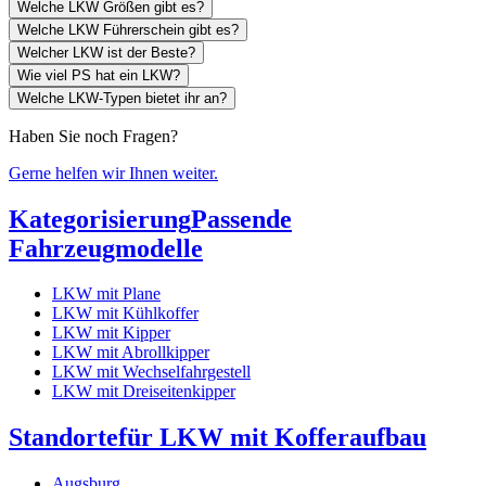
Welche LKW Größen gibt es?
Welche LKW Führerschein gibt es?
Welcher LKW ist der Beste?
Wie viel PS hat ein LKW?
Welche LKW-Typen bietet ihr an?
Haben Sie noch Fragen?
Gerne helfen wir Ihnen weiter.
Kategorisierung
Passende
Fahrzeugmodelle
LKW mit Plane
LKW mit Kühlkoffer
LKW mit Kipper
LKW mit Abrollkipper
LKW mit Wechselfahrgestell
LKW mit Dreiseitenkipper
Standorte
für LKW mit Kofferaufbau
Augsburg