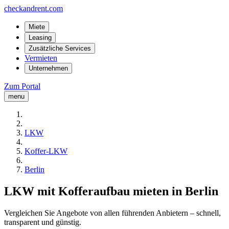
checkandrent.com
Miete
Leasing
Zusätzliche Services
Vermieten
Unternehmen
Zum Portal
menu
LKW
Koffer-LKW
Berlin
LKW mit Kofferaufbau mieten in Berlin
Vergleichen Sie Angebote von allen führenden Anbietern – schnell,
transparent und günstig.