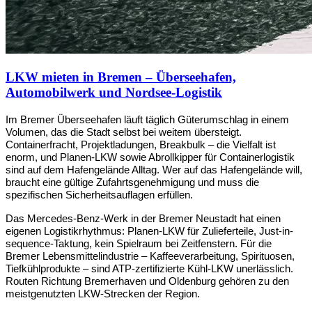
LKW mieten in Bremen – Überseehafen,
Automobilwerk und Nordsee-Logistik
Im Bremer Überseehafen läuft täglich Güterumschlag in einem 
Volumen, das die Stadt selbst bei weitem übersteigt. 
Containerfracht, Projektladungen, Breakbulk – die Vielfalt ist 
enorm, und Planen-LKW sowie Abrollkipper für Containerlogistik 
sind auf dem Hafengelände Alltag. Wer auf das Hafengelände will, 
braucht eine gültige Zufahrtsgenehmigung und muss die 
spezifischen Sicherheitsauflagen erfüllen.
Das Mercedes-Benz-Werk in der Bremer Neustadt hat einen 
eigenen Logistikrhythmus: Planen-LKW für Zulieferteile, Just-in-
sequence-Taktung, kein Spielraum bei Zeitfenstern. Für die 
Bremer Lebensmittelindustrie – Kaffeeverarbeitung, Spirituosen, 
Tiefkühlprodukte – sind ATP-zertifizierte Kühl-LKW unerlässlich. 
Routen Richtung Bremerhaven und Oldenburg gehören zu den 
meistgenutzten LKW-Strecken der Region.