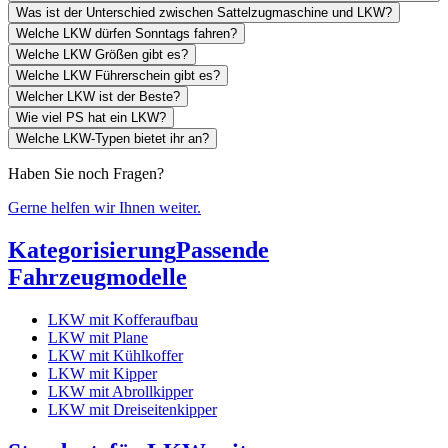
Was ist der Unterschied zwischen Sattelzugmaschine und LKW?
Welche LKW dürfen Sonntags fahren?
Welche LKW Größen gibt es?
Welche LKW Führerschein gibt es?
Welcher LKW ist der Beste?
Wie viel PS hat ein LKW?
Welche LKW-Typen bietet ihr an?
Haben Sie noch Fragen?
Gerne helfen wir Ihnen weiter.
Kategorisierung
Passende
Fahrzeugmodelle
LKW mit Kofferaufbau
LKW mit Plane
LKW mit Kühlkoffer
LKW mit Kipper
LKW mit Abrollkipper
LKW mit Dreiseitenkipper