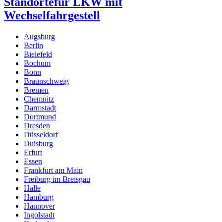
Standorte
für LKW mit
Wechselfahrgestell
Augsburg
Berlin
Bielefeld
Bochum
Bonn
Braunschweig
Bremen
Chemnitz
Darmstadt
Dortmund
Dresden
Düsseldorf
Duisburg
Erfurt
Essen
Frankfurt am Main
Freiburg im Breisgau
Halle
Hamburg
Hannover
Ingolstadt