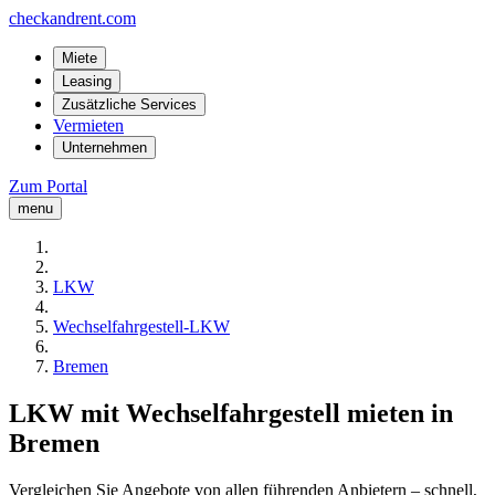
checkandrent.com
Miete
Leasing
Zusätzliche Services
Vermieten
Unternehmen
Zum Portal
menu
LKW
Wechselfahrgestell-LKW
Bremen
LKW mit Wechselfahrgestell mieten in
Bremen
Vergleichen Sie Angebote von allen führenden Anbietern – schnell,