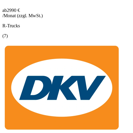
ab
2990 €
/Monat
(zzgl. MwSt.)
R-Trucks
(7)