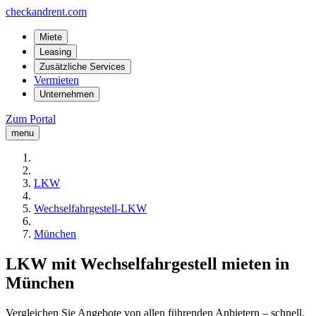
checkandrent.com
Miete
Leasing
Zusätzliche Services
Vermieten
Unternehmen
Zum Portal
menu
LKW
Wechselfahrgestell-LKW
München
LKW mit Wechselfahrgestell mieten in
München
Vergleichen Sie Angebote von allen führenden Anbietern – schnell,