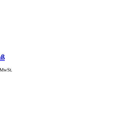
aß
. MwSt.